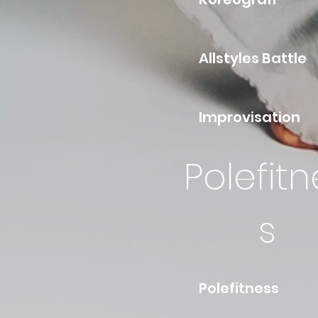
Alls
Imp
Polefitn
s
Po