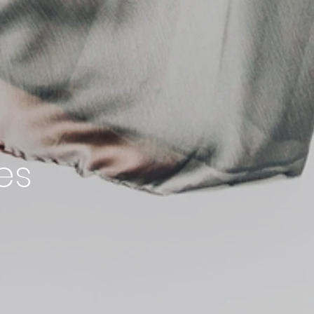
tyles Battl
rovisatio
es
lefitnes