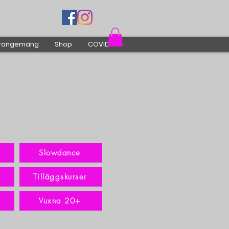
rangemang
Shop
COVID-19
Slowdance
Tilläggskurser
Vuxna 20+