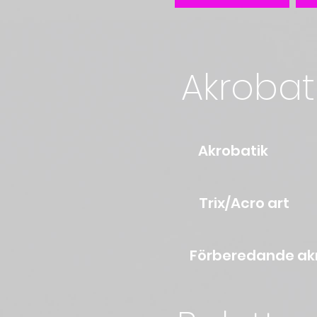
Akrobat
Ak
Tri
Förbereda