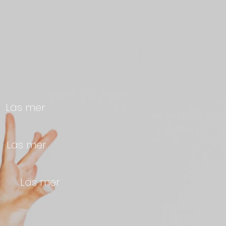
k
Läs mer
t
Läs mer
6år
Läs mer