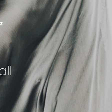
eel
mercial Jaz
 styl
ll
ncehal