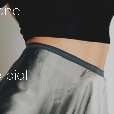
anc
eakdanc
cial
airdanc