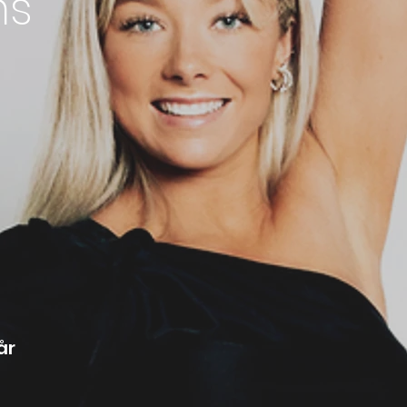
ns
 kidz 1,5-3 å
i Stars 4 å
 Diva 5-6 å
ly Club 2-5 å