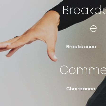
Breakd
e
Br
Commer
Ch