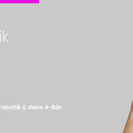
ik
robati
x/Acro ar
nde akrobatik & dans 4-