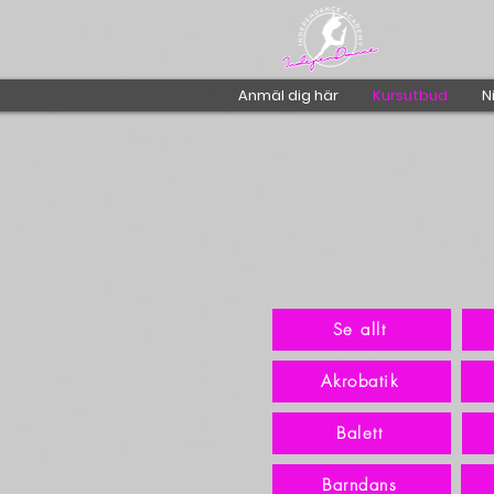
Anmäl dig här
Kursutbud
N
Se allt
Akrobatik
Balett
Barndans