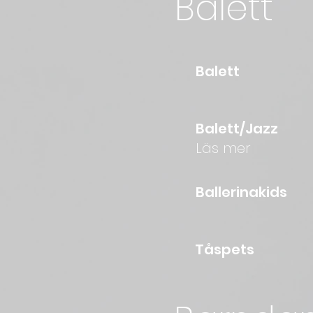
Balett
B
Balett/Jazz
Läs mer
Bal
T