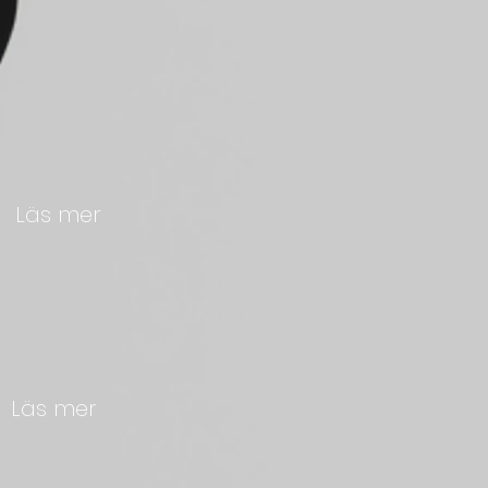
e
Läs mer
e
Läs mer