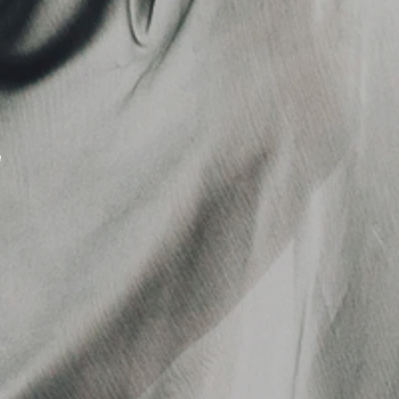
isc
tisk Freestyl
rodisc