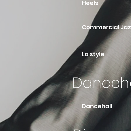
H
Com
La
Danceha
Da