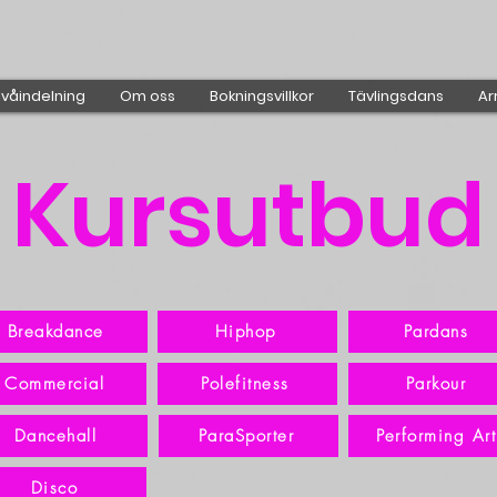
ivåindelning
Om oss
Bokningsvillkor
Tävlingsdans
Ar
Kursutbud
Breakdance
Hiphop
Pardans
Commercial
Polefitness
Parkour
Dancehall
ParaSporter
Performing Art
Disco