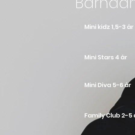
Barnda
Mini
Min
Mini
Fami