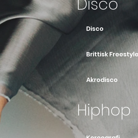
Disco
D
Brit
Ak
Hiphop
Koreografi