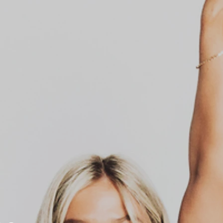
alet
lerinakid
åspet