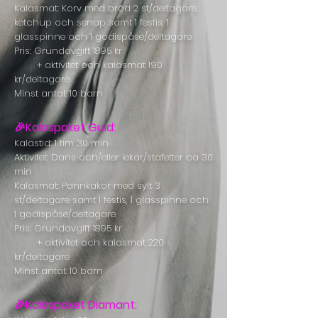
Kalasmat: Korv med bröd 2 st/deltagare,
ketchup och senap samt 1 festis, 1
glasspinne och 1 godispåse/deltagare
Pris: Grundavgift 1895 kr
+ aktivitet och kalasmat 190
kr/deltagare
Minst antal: 10 barn
🎉Kalaspaket Guld:
Kalastid: 1 tim 30 min
Aktivitet: Dans och/eller lekar/stafetter ca 30
min
Kalasmat: Pannkakor med sylt 3
st/deltagare samt 1 festis, 1 glasspinne och
1 godispåse/deltagare
Pris: Grundavgift 1895 kr
+ aktivitet och kalasmat 220
kr/deltagare
Minst antal: 10 barn
🎉Kalaspaket Diamant: