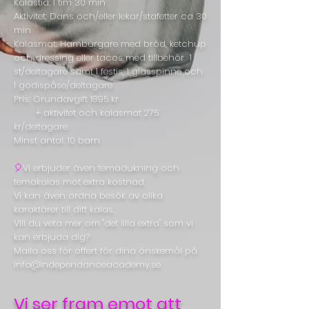
Kalastid: 1 tim 30 min
Aktivitet: Dans och/eller lekar/stafetter ca 30
min
Kalasmat: Hamburgare med bröd, ketchup
och dressing eller tacos med tillbehör 1
st/deltagare samt 1 festis, 1 glasspinne och
1 godispåse/deltagare
Pris: Grundavgift 1895 kr
+ aktivitet och kalasmat 275
kr/deltagare
Minst antal: 10 barn
🎈
Vi erbjuder även temadukning och
temakalas mot extra kostnad.
Vi kan även ordna besök av olika
karaktärer till ditt kalas..
Vill du veta mer om "det lilla extra" som vi
kan erbjuda dig?
Maila oss för offert för dina önskemål på
info@independanceacademy.se
Vi ser fram emot att