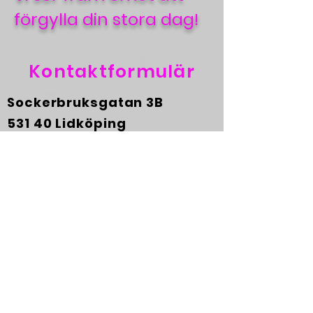
förgylla din stora dag!
Kontaktformulär
Sockerbruksgatan 3B
531 40 Lidköping
info@independanceacade
my.se
0708-745221