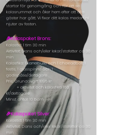
startar för genomgång och för att se
kalasrummet och åker hem efter att alla
gäster har gått. Vi fixar ditt kalas medan ni
njuter av festen.
🎉
Kalaspaket Brons
:
Kalastid: 1 tim 30 min
Aktivitet: Dans och/eller lekar/stafetter ca 30
min
Kalasfika: 1 kanelbulle och 1 chokladboll, 1
festis, 1 glasspinne och 1
godispåse/deltagare
Pris: Grundavgift 18
95 kr
+ aktivitet och kalasfika 160
kr/deltagare
Minst antal: 10 barn
🎉Kalaspaket Silver:
Kalastid: 1 tim 30 min
Aktivitet: Dans och/eller lekar/stafetter ca 30
min