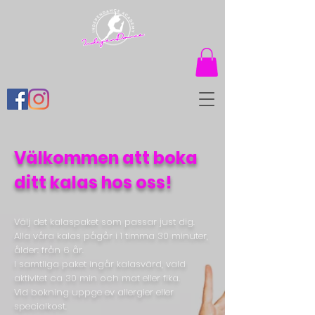
Välkommen att boka
ditt kalas hos oss!
Välj det kalaspaket som passar just dig.
Alla våra kalas pågår i 1 timma 30 minuter,
ålder: från 6 år.
I samtliga paket ingår kalasvärd, vald
aktivitet ca 30 min och mat eller fika.
Vid bokning uppge ev allergier eller
specialkost.