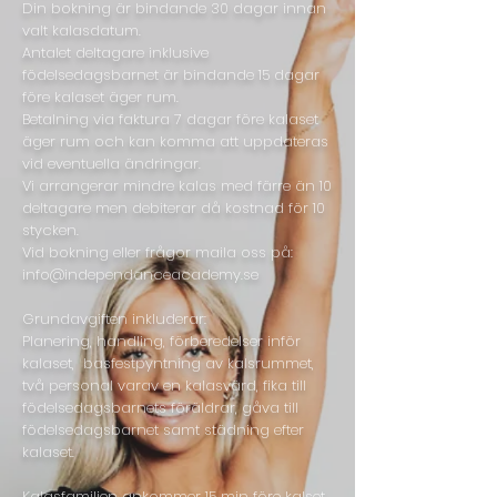
Din bokning är bindande 30 dagar innan
valt kalasdatum.
Antalet deltagare inklusive
födelsedagsbarnet är bindande 15
dagar
före kalaset äger rum.
Betalning via faktura 7 dagar före kalaset
äger rum och kan komma att uppdateras
vid eventuella ändringar.
Vi arrangerar mindre kalas med färre än 10
deltagare men debiterar då kostnad för 10
stycken.
Vid bokning eller frågor maila oss på:
info@independanceacademy.se
Grundavgiften inkluderar:
Planering, handling, förberedelser inför
kalaset, basfestpyntning av kalsrummet,
två personal varav en kalasvärd, fika till
födelsedagsbarnets föräldrar, gåva till
födelsedagsbarnet samt städning efter
kalaset.
Kalasfamiljen ankommer 15 min före kalset