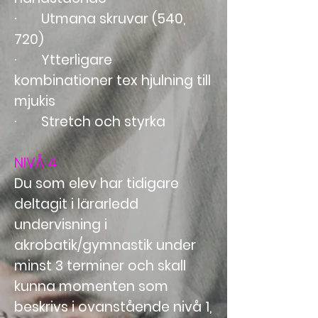
· Utmana skruvar (540,
720)
· Ytterligare
kombinationer tex hjulning till
mjukis
· Stretch och styrka
NIVÅ 4
Du som elev har tidigare
deltagit i lärarledd
undervisning i
akrobatik/gymnastik under
minst 3 terminer och skall
kunna momenten som
beskrivs i ovanstående nivå 1,