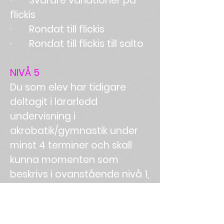
· Svårare variationer på
flickis
· Rondat till flickis
· Rondat till flickis till salto
NIVÅ 5
Du som elev har tidigare
deltagit i lärarledd
undervisning i
akrobatik/gymnastik under
minst 4 terminer och skall
kunna momenten som
beskrivs i ovanstående nivå 1,
2, 3 och 4 .
Under terminens tillfällen
kommer du, utöver