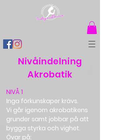
Nivåindelning
Akrobatik
NIVÅ 1
Inga förkunskaper krävs.
Vi går igenom akrobatikens
grunder samt jobbar på att
bygga styrka och vighet.
Övar på: