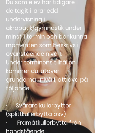
Du som elev har tidigare
deltagit i lärarledd
undervisning i
akrobatik/gymnastik under
minst 1 termin och bör kunna
momenten som beskrivs i
ovanstående nivå 1.
Under terminens tillfällen
kommer du, utöver
grunderna i nivå 1, att öva på
följande:
· Svårare kullerbyttor
(splittkullerbytta osv)
· Framåtkullerbytta från
handstående