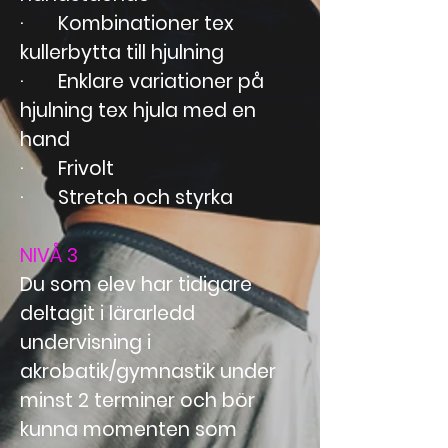
· Kombinationer tex
kullerbytta till hjulning
· Enklare variationer på
hjulning tex hjula med en
hand
· Frivolt
· Stretch och styrka
NIVÅ 3
Du som elev har tidigare
deltagit i lärarledd
undervisning i
akrobatik/gymnastik under
minst 2 terminer och bör
kunna momenten som