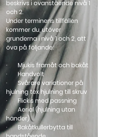
beskrivs i ovanstående nivå 1
och 2.
Under terminens tillfällen
kommer du, utöver
grunderna i nivå 1 och 2, att
öva på följande:
· Mjukis framåt och bakåt
· Handvolt
· Svårare variationer på
hjulning tex hjulning till skruv
· Flickis med passning
· Aerial (hjulning utan
händer)
· Bakåtkullerbytta till
handstående