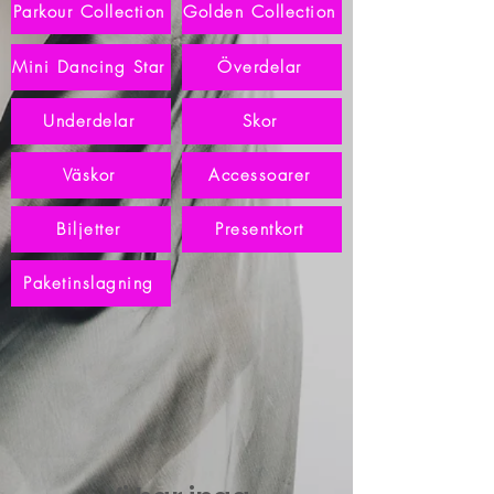
Parkour Collection
Golden Collection
Mini Dancing Star
Överdelar
Underdelar
Skor
Väskor
Accessoarer
Biljetter
Presentkort
Paketinslagning