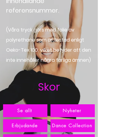
innehållande
referensnummer.
(Våra tryck görs med folie av
polyrethane som är te
stad enligt
Oeko-Tex 100, vilket betyder att den
inte innehåller några farliga ämnen)
Skor
Se allt
Nyheter
Erbjudande
Dance Collection