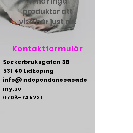
Vi har inga
produkter att
visa här just nu.
Kontaktformulär
Sockerbruksgatan 3B
531 40 Lidköping
info@independanceacade
my.se
0708-745221