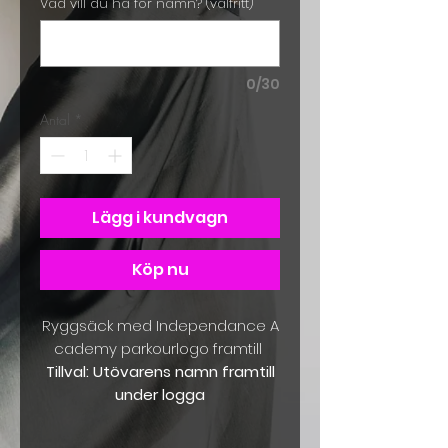
Vad vill du ha för namn? (valfritt)
0/30
Antal
*
Lägg i kundvagn
Köp nu
Ryggsäck med Independance A
cademy parkourlogo framtill
Tillval: Utövarens namn framtill
under logga