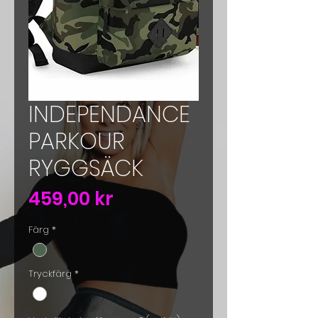
INDEPENDANCE
PARKOUR
RYGGSÄCK
Pris
459,00 kr
Färg
*
Tryckfärg
*